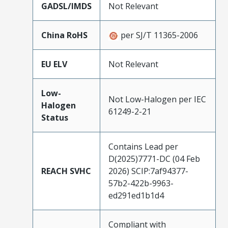
GADSL/IMDS
Not Relevant
China RoHS
per SJ/T 11365-2006
EU ELV
Not Relevant
Low-
Not Low-Halogen per IEC
Halogen
61249-2-21
Status
Contains Lead per
D(2025)7771-DC (04 Feb
REACH SVHC
2026) SCIP:7af94377-
57b2-422b-9963-
ed291ed1b1d4
Compliant with