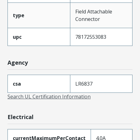
Field Attachable
type
Connector
upc
78172553083
Agency
csa
LR6837
Search UL Certification Information
Electrical
currentMaximumPerContact
4.0A