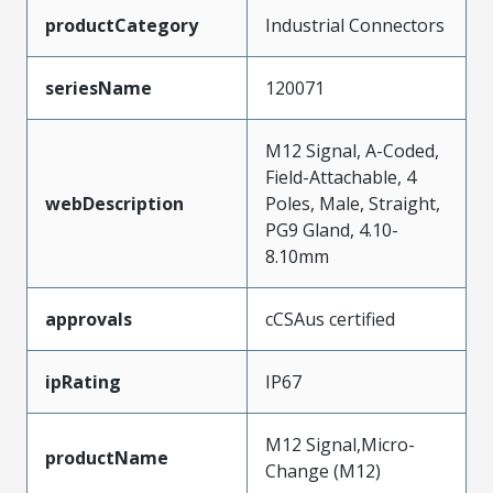
productCategory
Industrial Connectors
seriesName
120071
M12 Signal, A-Coded,
Field-Attachable, 4
webDescription
Poles, Male, Straight,
PG9 Gland, 4.10-
8.10mm
approvals
cCSAus certified
ipRating
IP67
M12 Signal,Micro-
productName
Change (M12)