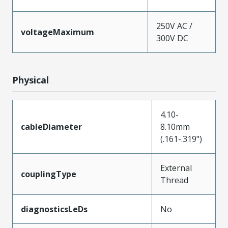
250V AC /
voltageMaximum
300V DC
Physical
4.10-
cableDiameter
8.10mm
(.161-.319")
External
couplingType
Thread
diagnosticsLeDs
No