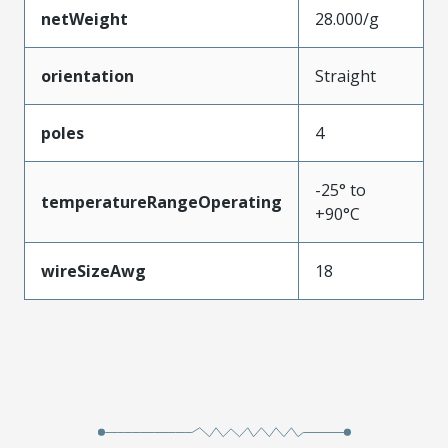
netWeight
28.000/g
orientation
Straight
poles
4
-25° to
temperatureRangeOperating
+90°C
wireSizeAwg
18