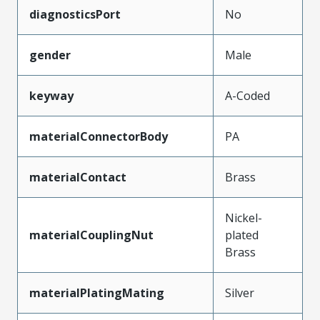
diagnosticsPort
No
gender
Male
keyway
A-Coded
materialConnectorBody
PA
materialContact
Brass
Nickel-
materialCouplingNut
plated
Brass
materialPlatingMating
Silver