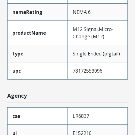
nemaRating
NEMA 6
M12 Signal,Micro-
productName
Change (M12)
type
Single Ended (pigtail)
upc
78172553096
Agency
csa
LR6837
ul
E152210