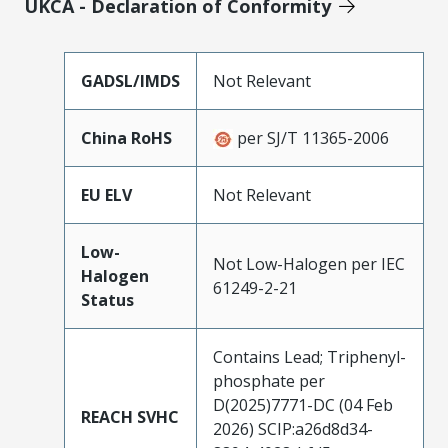
UKCA - Declaration of Conformity
GADSL/IMDS
Not Relevant
China RoHS
per SJ/T 11365-2006
EU ELV
Not Relevant
Low-
Not Low-Halogen per IEC
Halogen
61249-2-21
Status
Contains Lead; Triphenyl-
phosphate per
D(2025)7771-DC (04 Feb
REACH SVHC
2026) SCIP:a26d8d34-