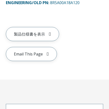
ENGINEERING/OLD PN:
8R5A00A18A120
製品仕様書を表示
Email This Page