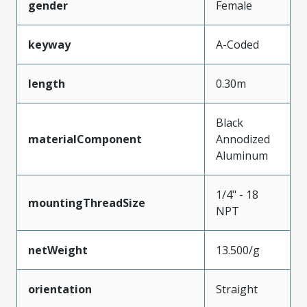
gender
Female
keyway
A-Coded
length
0.30m
Black
materialComponent
Annodized
Aluminum
1/4" - 18
mountingThreadSize
NPT
netWeight
13.500/g
orientation
Straight