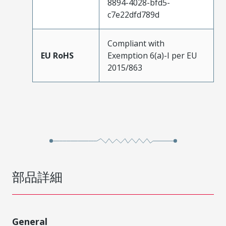
8894-4028-bfd5-
c7e22dfd789d
Compliant with
EU RoHS
Exemption 6(a)-I per EU
2015/863
部品詳細
General