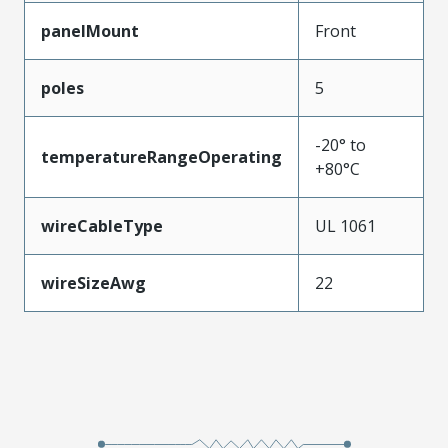
panelMount
Front
poles
5
-20° to
temperatureRangeOperating
+80°C
wireCableType
UL 1061
wireSizeAwg
22