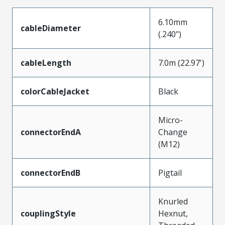
6.10mm
cableDiameter
(.240")
cableLength
7.0m (22.97')
colorCableJacket
Black
Micro-
connectorEndA
Change
(M12)
connectorEndB
Pigtail
Knurled
couplingStyle
Hexnut,