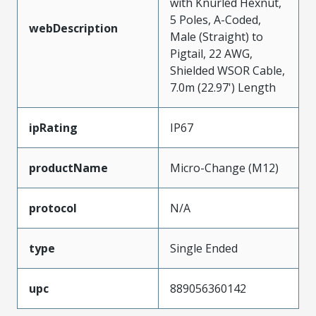
with Knurled Hexnut,
5 Poles, A-Coded,
webDescription
Male (Straight) to
Pigtail, 22 AWG,
Shielded WSOR Cable,
7.0m (22.97') Length
ipRating
IP67
productName
Micro-Change (M12)
protocol
N/A
type
Single Ended
upc
889056360142