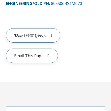
ENGINEERING/OLD PN:
805S06BS1M070
製品仕様書を表示
Email This Page