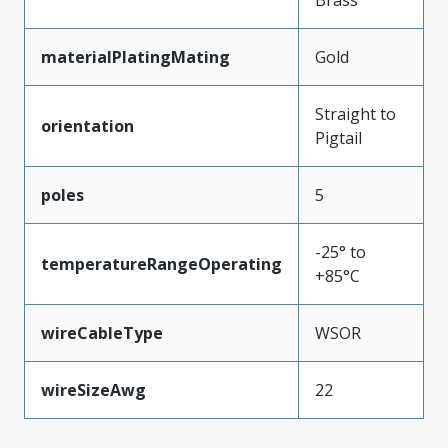
materialPlatingMating
Gold
Straight to
orientation
Pigtail
poles
5
-25° to
temperatureRangeOperating
+85°C
wireCableType
WSOR
wireSizeAwg
22