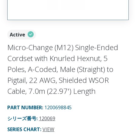
Active
Micro-Change (M12) Single-Ended
Cordset with Knurled Hexnut, 5
Poles, A-Coded, Male (Straight) to
Pigtail, 22 AWG, Shielded WSOR
Cable, 7.0m (22.97') Length
PART NUMBER
:
1200698845
シリーズ番号
:
120069
SERIES CHART
:
VIEW