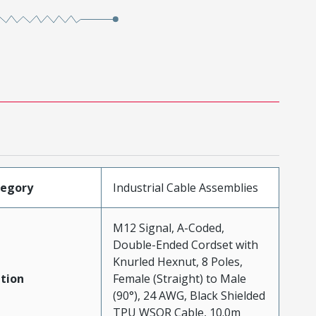
tegory
Industrial Cable Assemblies
M12 Signal, A-Coded,
Double-Ended Cordset with
Knurled Hexnut, 8 Poles,
tion
Female (Straight) to Male
(90°), 24 AWG, Black Shielded
TPU WSOR Cable, 10.0m