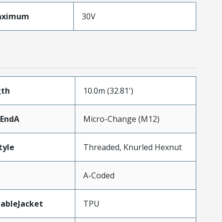
aximum
30V
gth
10.0m (32.81')
rEndA
Micro-Change (M12)
tyle
Threaded, Knurled Hexnut
A-Coded
ableJacket
TPU