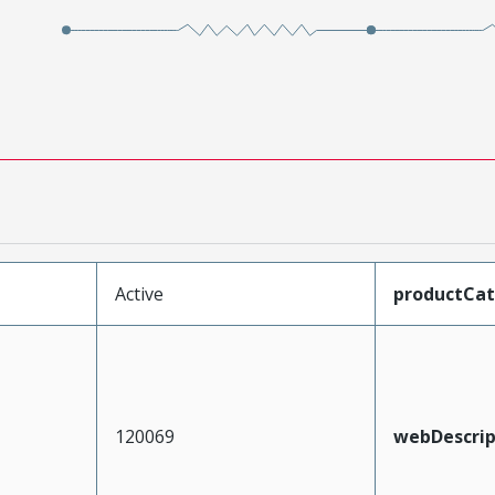
Active
productCa
120069
webDescrip