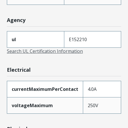
Agency
ul
E152210
Search UL Certification Information
Electrical
currentMaximumPerContact
4.0A
voltageMaximum
250V