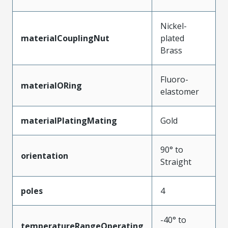
Nickel-
materialCouplingNut
plated
Brass
Fluoro-
materialORing
elastomer
materialPlatingMating
Gold
90° to
orientation
Straight
poles
4
-40° to
temperatureRangeOperating