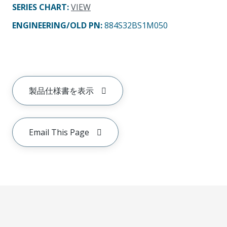
SERIES CHART
:
VIEW
ENGINEERING/OLD PN:
884S32BS1M050
製品仕様書を表示
Email This Page