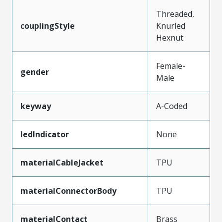
Threaded,
couplingStyle
Knurled
Hexnut
Female-
gender
Male
keyway
A-Coded
ledIndicator
None
materialCableJacket
TPU
materialConnectorBody
TPU
materialContact
Brass