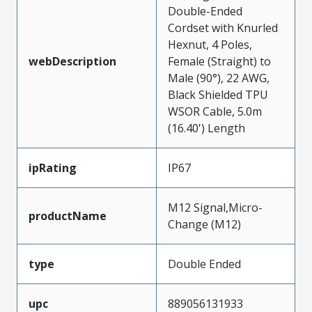
Double-Ended
Cordset with Knurled
Hexnut, 4 Poles,
webDescription
Female (Straight) to
Male (90°), 22 AWG,
Black Shielded TPU
WSOR Cable, 5.0m
(16.40') Length
ipRating
IP67
M12 Signal,Micro-
productName
Change (M12)
type
Double Ended
upc
889056131933