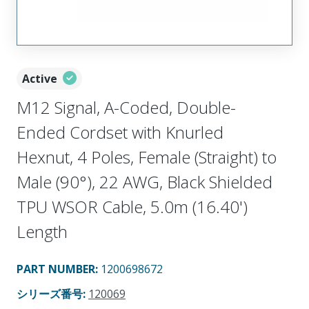
Active
M12 Signal, A-Coded, Double-
Ended Cordset with Knurled
Hexnut, 4 Poles, Female (Straight) to
Male (90°), 22 AWG, Black Shielded
TPU WSOR Cable, 5.0m (16.40')
Length
PART NUMBER
:
1200698672
シリーズ番号
:
120069