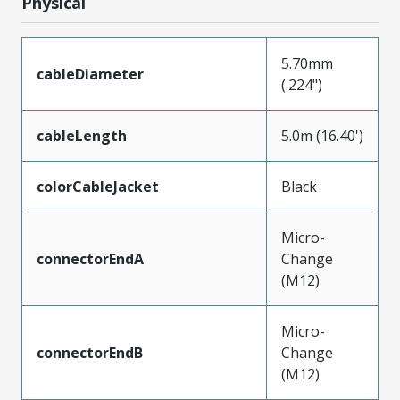
Physical
5.70mm
cableDiameter
(.224")
cableLength
5.0m (16.40')
colorCableJacket
Black
Micro-
connectorEndA
Change
(M12)
Micro-
connectorEndB
Change
(M12)