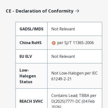
CE - Declaration of Conformity
GADSL/IMDS
Not Relevant
China RoHS
per SJ/T 11365-2006
EU ELV
Not Relevant
Low-
Not Low-Halogen per IEC
Halogen
61249-2-21
Status
Contains Lead; TBBA per
REACH SVHC
D(2025)7771-DC (04 Feb
2026)