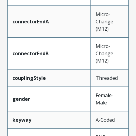
Micro-
connectorEndA
Change
(M12)
Micro-
connectorEndB
Change
(M12)
couplingStyle
Threaded
Female-
gender
Male
keyway
A-Coded