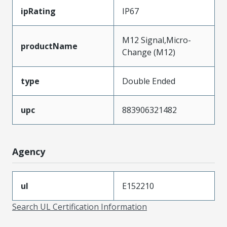
ipRating
IP67
M12 Signal,Micro-
productName
Change (M12)
type
Double Ended
upc
883906321482
Agency
ul
E152210
Search UL Certification Information