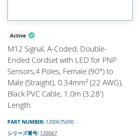
Active
M12 Signal, A-Coded, Double-
Ended Cordset with LED for PNP
Sensors,4 Poles, Female (90°) to
Male (Straight), 0.34mm² (22 AWG),
Black PVC Cable, 1.0m (3.28')
Length
PART NUMBER
:
1200675090
シリーズ番号
:
120067