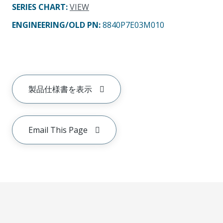
SERIES CHART
:
VIEW
ENGINEERING/OLD PN:
8840P7E03M010
製品仕様書を表示
Email This Page