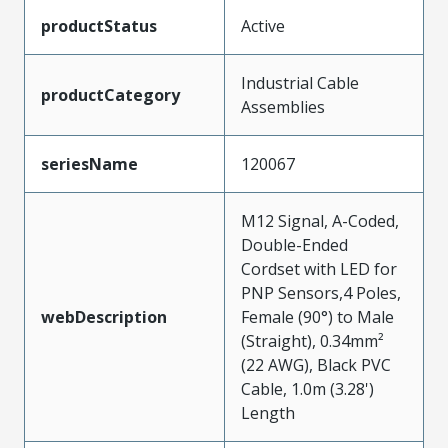
productStatus
Active
Industrial Cable
productCategory
Assemblies
seriesName
120067
M12 Signal, A-Coded,
Double-Ended
Cordset with LED for
PNP Sensors,4 Poles,
webDescription
Female (90°) to Male
(Straight), 0.34mm²
(22 AWG), Black PVC
Cable, 1.0m (3.28')
Length