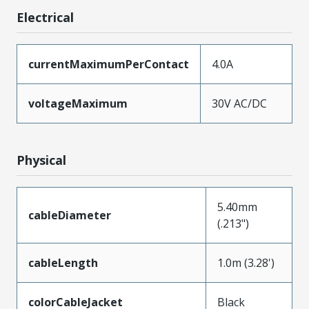
Electrical
currentMaximumPerContact
4.0A
voltageMaximum
30V AC/DC
Physical
5.40mm
cableDiameter
(.213")
cableLength
1.0m (3.28')
colorCableJacket
Black