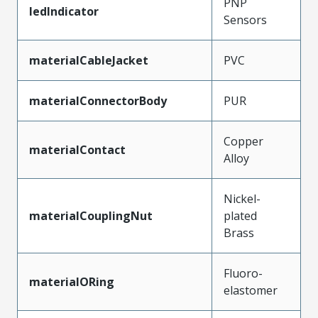
PNP
ledIndicator
Sensors
materialCableJacket
PVC
materialConnectorBody
PUR
Copper
materialContact
Alloy
Nickel-
materialCouplingNut
plated
Brass
Fluoro-
materialORing
elastomer