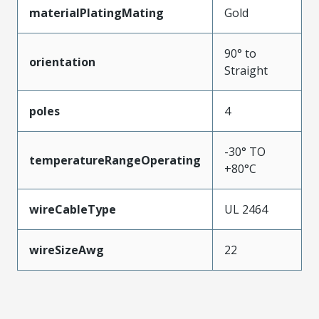
materialPlatingMating
Gold
90° to
orientation
Straight
poles
4
-30° TO
temperatureRangeOperating
+80°C
wireCableType
UL 2464
wireSizeAwg
22