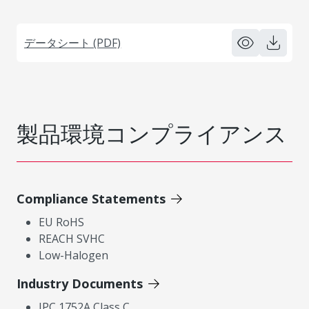
データシート (PDF)
製品環境コンプライアンス
Compliance Statements
EU RoHS
REACH SVHC
Low-Halogen
Industry Documents
IPC 1752A Class C