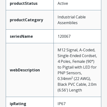
productStatus
Active
Industrial Cable
productCategory
Assemblies
seriesName
120067
M12 Signal, A-Coded,
Single-Ended Cordset,
4 Poles, Female (90°)
to Pigtail with LED for
webDescription
PNP Sensors,
0.34mm² (22 AWG),
Black PVC Cable, 2.0m
(6.56') Length
ipRating
IP67