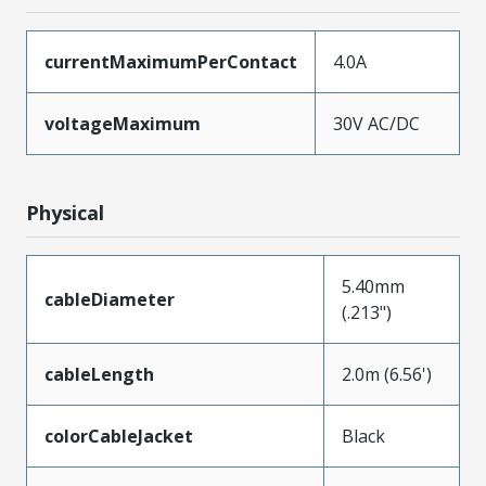
currentMaximumPerContact
4.0A
voltageMaximum
30V AC/DC
Physical
5.40mm
cableDiameter
(.213")
cableLength
2.0m (6.56')
colorCableJacket
Black