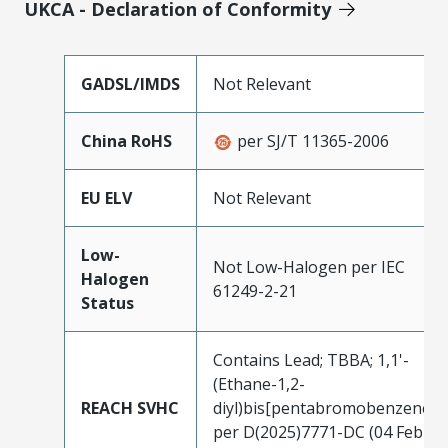
UKCA - Declaration of Conformity
GADSL/IMDS
Not Relevant
China RoHS
per SJ/T 11365-2006
EU ELV
Not Relevant
Low-
Not Low-Halogen per IEC
Halogen
61249-2-21
Status
Contains Lead; TBBA; 1,1'-
(Ethane-1,2-
REACH SVHC
diyl)bis[pentabromobenzene]
per D(2025)7771-DC (04 Feb