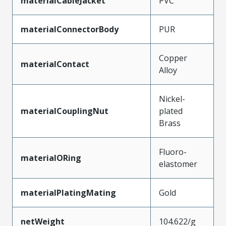
materialCableJacket
PVC
materialConnectorBody
PUR
Copper
materialContact
Alloy
Nickel-
materialCouplingNut
plated
Brass
Fluoro-
materialORing
elastomer
materialPlatingMating
Gold
netWeight
104.622/g