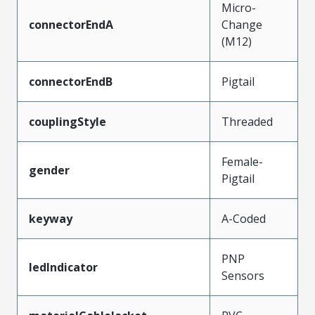
Micro-
connectorEndA
Change
(M12)
connectorEndB
Pigtail
couplingStyle
Threaded
Female-
gender
Pigtail
keyway
A-Coded
PNP
ledIndicator
Sensors