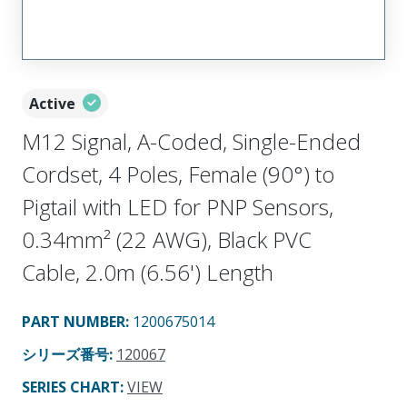
Active
M12 Signal, A-Coded, Single-Ended
Cordset, 4 Poles, Female (90°) to
Pigtail with LED for PNP Sensors,
0.34mm² (22 AWG), Black PVC
Cable, 2.0m (6.56') Length
PART NUMBER
:
1200675014
シリーズ番号
:
120067
SERIES CHART
:
VIEW