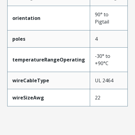
90° to
orientation
Pigtail
poles
4
-30° to
temperatureRangeOperating
+90°C
wireCableType
UL 2464
wireSizeAwg
22