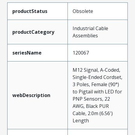
productStatus
Obsolete
Industrial Cable
productCategory
Assemblies
seriesName
120067
M12 Signal, A-Coded,
Single-Ended Cordset,
3 Poles, Female (90°)
to Pigtail with LED for
webDescription
PNP Sensors, 22
AWG, Black PUR
Cable, 2.0m (6.56')
Length