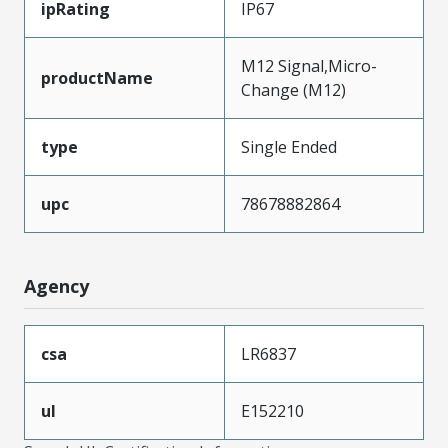
ipRating
IP67
M12 Signal,Micro-
productName
Change (M12)
type
Single Ended
upc
78678882864
Agency
csa
LR6837
ul
E152210