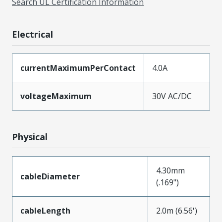
Search UL Certification Information
Electrical
currentMaximumPerContact
4.0A
voltageMaximum
30V AC/DC
Physical
4.30mm
cableDiameter
(.169")
cableLength
2.0m (6.56')