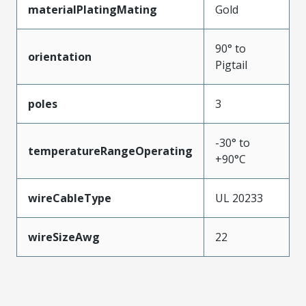
materialPlatingMating
Gold
90° to
orientation
Pigtail
poles
3
-30° to
temperatureRangeOperating
+90°C
wireCableType
UL 20233
wireSizeAwg
22