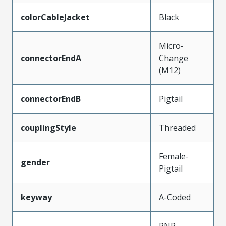
colorCableJacket
Black
Micro-
connectorEndA
Change
(M12)
connectorEndB
Pigtail
couplingStyle
Threaded
Female-
gender
Pigtail
keyway
A-Coded
PNP