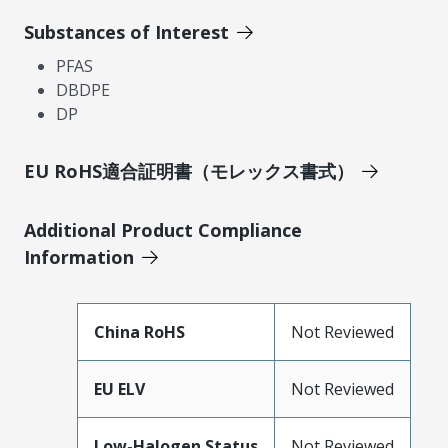
Substances of Interest
PFAS
DBDPE
DP
EU RoHS適合証明書（モレックス書式）
Additional Product Compliance
Information
China RoHS
Not Reviewed
EU ELV
Not Reviewed
Low-Halogen Status
Not Reviewed