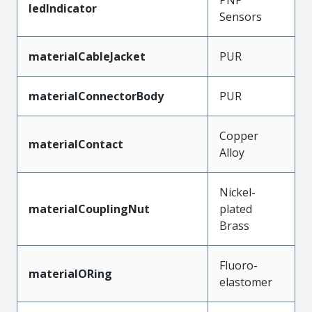
ledIndicator
Sensors
materialCableJacket
PUR
materialConnectorBody
PUR
Copper
materialContact
Alloy
Nickel-
materialCouplingNut
plated
Brass
Fluoro-
materialORing
elastomer