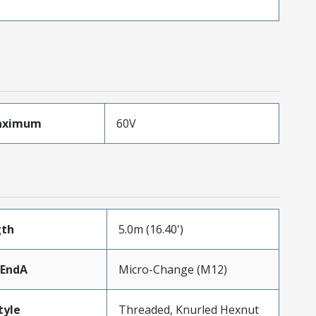
aximum
60V
gth
5.0m (16.40')
rEndA
Micro-Change (M12)
tyle
Threaded, Knurled Hexnut