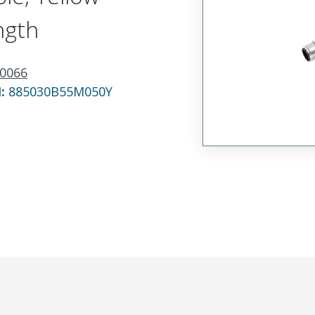
ngth
0066
N:
885030B55M050Y