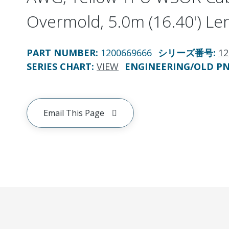
Overmold, 5.0m (16.40') Le
PART NUMBER
:
1200669666
シリーズ番号
:
12
SERIES CHART
:
VIEW
ENGINEERING/OLD P
Email This Page