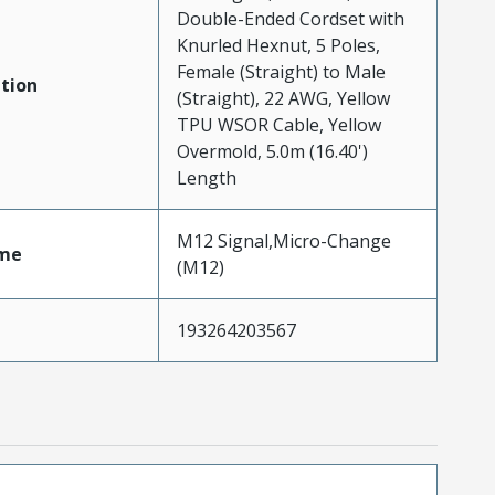
Double-Ended Cordset with
Knurled Hexnut, 5 Poles,
Female (Straight) to Male
tion
(Straight), 22 AWG, Yellow
TPU WSOR Cable, Yellow
Overmold, 5.0m (16.40')
Length
M12 Signal,Micro-Change
me
(M12)
193264203567