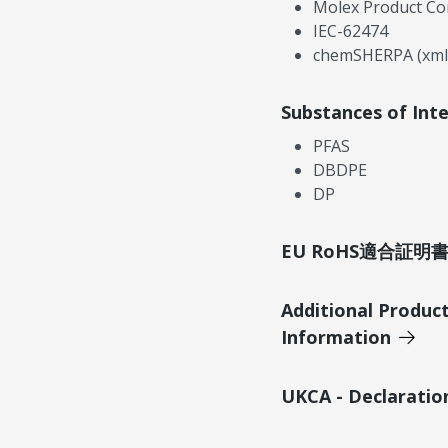
Molex Product Co
IEC-62474
chemSHERPA (xml
Substances of Int
PFAS
DBDPE
DP
EU RoHS適合証
Additional Produc
Information
UKCA - Declaratio