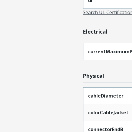
ul
Search UL Certificati
Electrical
currentMaximumP
Physical
cableDiameter
colorCableJacket
connectorEndB