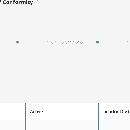
of Conformity
Active
productCa