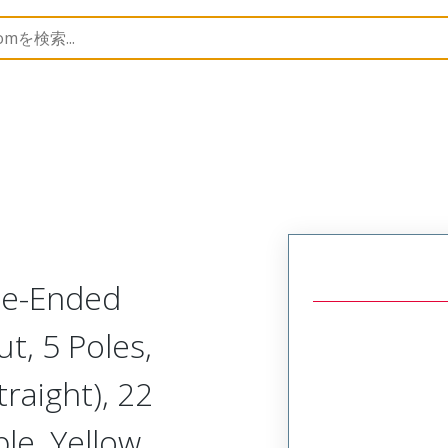
semblies
120066
1200669666
le-Ended
t, 5 Poles,
traight), 22
e, Yellow