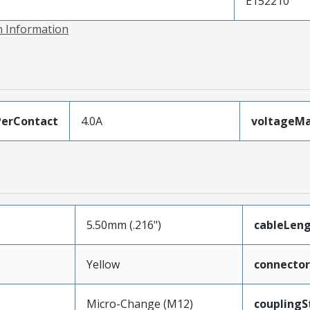
E152210
on Information
erContact
4.0A
voltageM
5.50mm (.216")
cableLen
Yellow
connecto
Micro-Change (M12)
couplingS