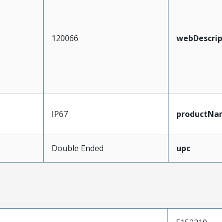
120066
webDescrip
IP67
productNa
Double Ended
upc