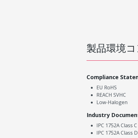
製品環境コ
Compliance State
EU RoHS
REACH SVHC
Low-Halogen
Industry Documen
IPC 1752A Class C
IPC 1752A Class D