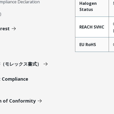
mpliance Declaration
Halogen
Status
)
REACH SVHC
erest
EU RoHS
明書（モレックス書式）
t Compliance
n of Conformity