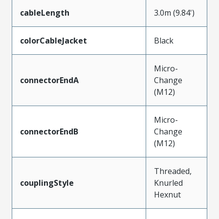
cableLength
3.0m (9.84')
colorCableJacket
Black
Micro-
connectorEndA
Change
(M12)
Micro-
connectorEndB
Change
(M12)
Threaded,
couplingStyle
Knurled
Hexnut