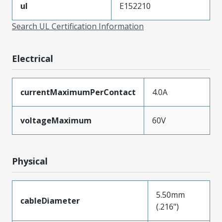
ul
E152210
Search UL Certification Information
Electrical
currentMaximumPerContact
4.0A
voltageMaximum
60V
Physical
5.50mm
cableDiameter
(.216")