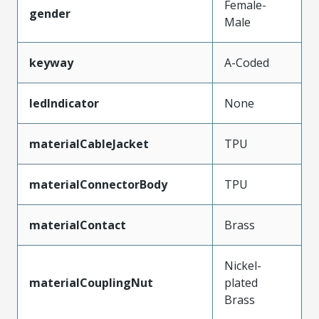
Female-
gender
Male
keyway
A-Coded
ledIndicator
None
materialCableJacket
TPU
materialConnectorBody
TPU
materialContact
Brass
Nickel-
materialCouplingNut
plated
Brass