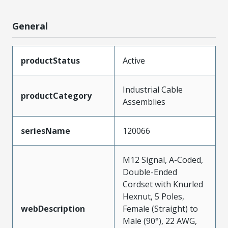
General
productStatus
Active
Industrial Cable
productCategory
Assemblies
seriesName
120066
M12 Signal, A-Coded,
Double-Ended
Cordset with Knurled
Hexnut, 5 Poles,
webDescription
Female (Straight) to
Male (90°), 22 AWG,