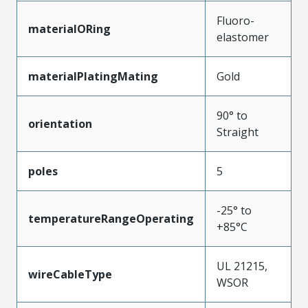
Fluoro-
materialORing
elastomer
materialPlatingMating
Gold
90° to
orientation
Straight
poles
5
-25° to
temperatureRangeOperating
+85°C
UL 21215,
wireCableType
WSOR