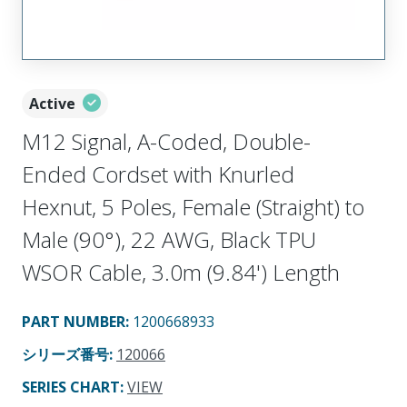
Active
M12 Signal, A-Coded, Double-
Ended Cordset with Knurled
Hexnut, 5 Poles, Female (Straight) to
Male (90°), 22 AWG, Black TPU
WSOR Cable, 3.0m (9.84') Length
PART NUMBER
:
1200668933
シリーズ番号
:
120066
SERIES CHART
:
VIEW