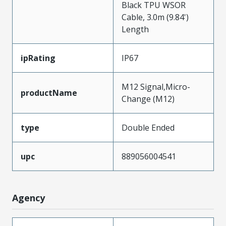
Black TPU WSOR
Cable, 3.0m (9.84')
Length
ipRating
IP67
M12 Signal,Micro-
productName
Change (M12)
type
Double Ended
upc
889056004541
Agency