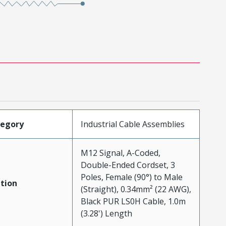
tegory
Industrial Cable Assemblies
M12 Signal, A-Coded,
Double-Ended Cordset, 3
Poles, Female (90°) to Male
tion
(Straight), 0.34mm² (22 AWG),
Black PUR LS0H Cable, 1.0m
(3.28') Length