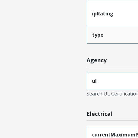
ipRating
type
Agency
ul
Search UL Certificati
Electrical
currentMaximumP