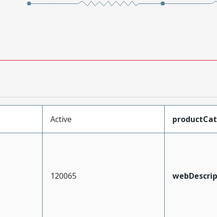
Active
productCa
120065
webDescrip