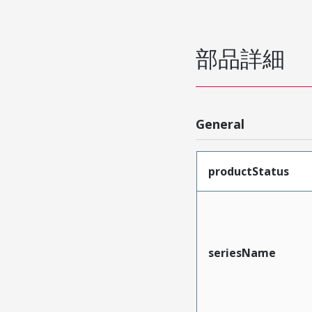
部品詳細
General
productStatus
seriesName