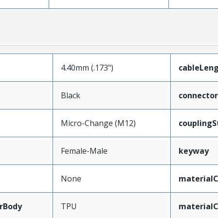
4.40mm (.173")
cableLen
Black
connecto
Micro-Change (M12)
couplingS
Female-Male
keyway
None
materialC
rBody
TPU
material