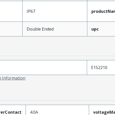
IP67
productNa
Double Ended
upc
E152210
on Information
erContact
4.0A
voltageM