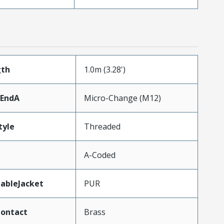
gth
1.0m (3.28')
rEndA
Micro-Change (M12)
tyle
Threaded
A-Coded
ableJacket
PUR
Contact
Brass