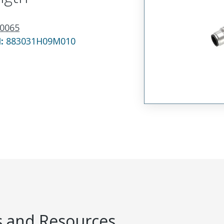
0065
N:
883031H09M010
 and Resources