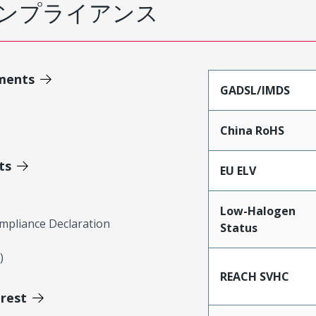
ンプライアンス
ments
GADSL/IMDS
China RoHS
ts
EU ELV
Low-Halogen
mpliance Declaration
Status
)
REACH SVHC
erest