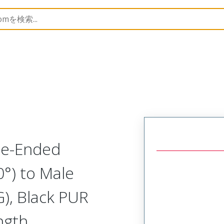
semblies
120065
1200658763
le-Ended
0°) to Male
G), Black PUR
ngth