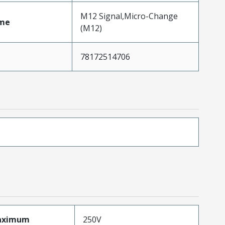
M12 Signal,Micro-Change
me
(M12)
78172514706
aximum
250V