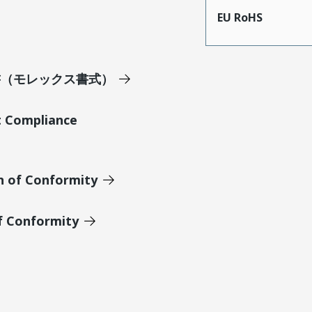
EU RoHS
明書（モレックス書式）
t Compliance
n of Conformity
of Conformity