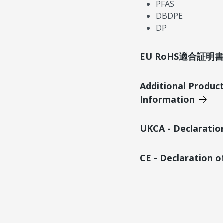
PFAS
DBDPE
DP
EU RoHS適合証
Additional Produc
Information
UKCA - Declaratio
CE - Declaration 