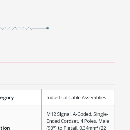
tegory
Industrial Cable Assemblies
M12 Signal, A-Coded, Single-
Ended Cordset, 4 Poles, Male
tion
(90°) to Pigtail, 0.34mm² (22