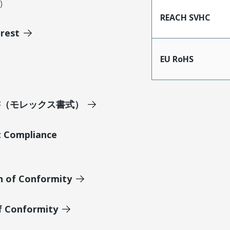
)
REACH SVHC
erest
EU RoHS
明書（モレックス書式）
t Compliance
n of Conformity
of Conformity