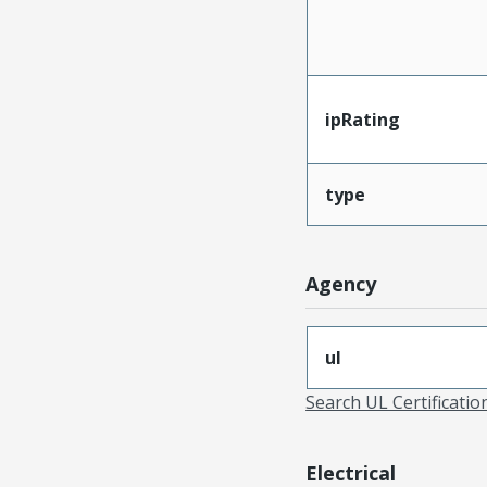
ipRating
type
Agency
ul
Search UL Certificati
Electrical