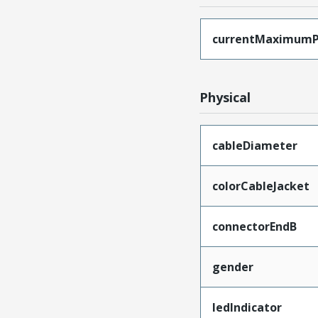
currentMaximumP
Physical
cableDiameter
colorCableJacket
connectorEndB
gender
ledIndicator