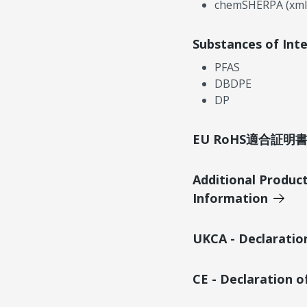
chemSHERPA (xml
Substances of Int
PFAS
DBDPE
DP
EU RoHS適合証
Additional Produc
Information
UKCA - Declaratio
CE - Declaration 