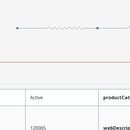
Active
productCa
120065
webDescrip