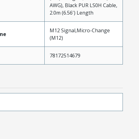
AWG), Black PUR LS0H Cable,
2.0m (6.56') Length
M12 Signal,Micro-Change
me
(M12)
78172514679