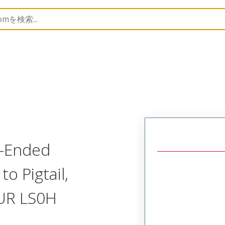
semblies
120065
1200658736
e-Ended
to Pigtail,
PUR LS0H