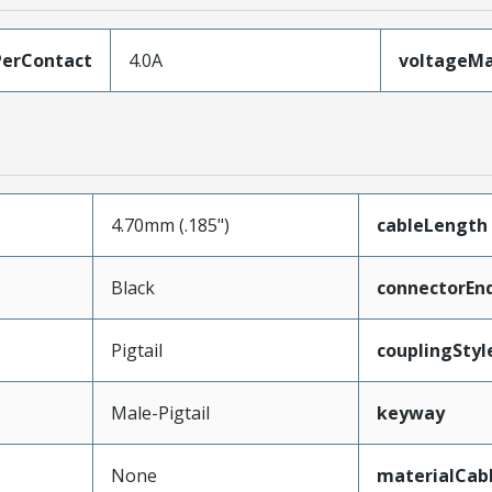
erContact
4.0A
voltageM
4.70mm (.185")
cableLength
Black
connectorEn
Pigtail
couplingStyl
Male-Pigtail
keyway
None
materialCab