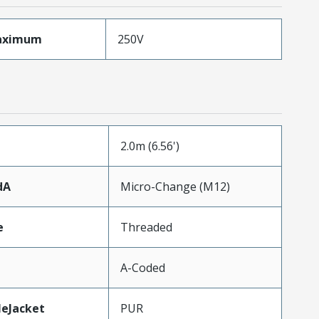
aximum
250V
2.0m (6.56')
dA
Micro-Change (M12)
e
Threaded
A-Coded
leJacket
PUR