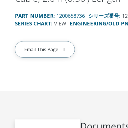
PART NUMBER
:
1200658736
シリーズ番号
:
12
SERIES CHART
:
VIEW
ENGINEERING/OLD P
Email This Page
Documents