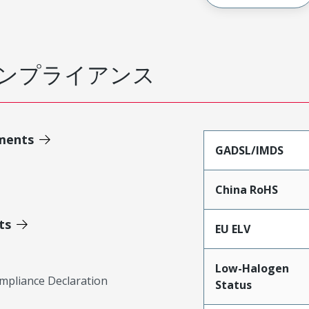
ンプライアンス
ments
GADSL/IMDS
China RoHS
ts
EU ELV
Low-Halogen
mpliance Declaration
Status