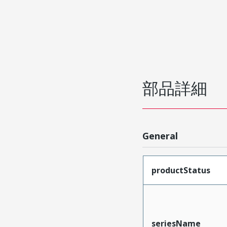
部品詳細
General
productStatus
seriesName