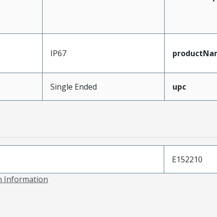
IP67
productNa
Single Ended
upc
E152210
on Information