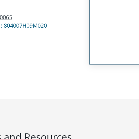
0065
N:
804007H09M020
 and Resources