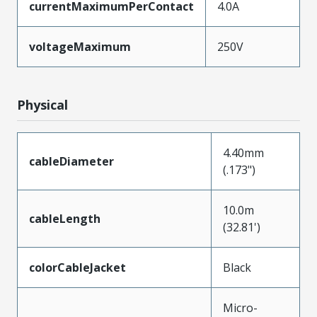
currentMaximumPerContact
4.0A
voltageMaximum
250V
Physical
4.40mm
cableDiameter
(.173")
10.0m
cableLength
(32.81')
colorCableJacket
Black
Micro-