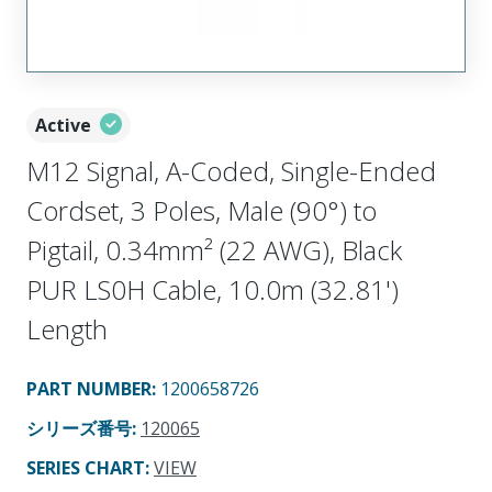
Active
M12 Signal, A-Coded, Single-Ended
Cordset, 3 Poles, Male (90°) to
Pigtail, 0.34mm² (22 AWG), Black
PUR LS0H Cable, 10.0m (32.81')
Length
PART NUMBER
:
1200658726
シリーズ番号
:
120065
SERIES CHART
:
VIEW