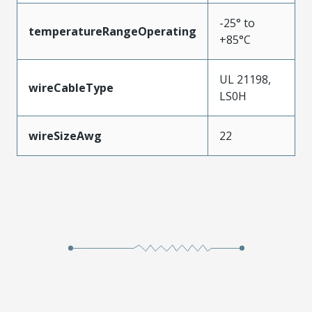
-25° to
temperatureRangeOperating
+85°C
UL 21198,
wireCableType
LS0H
wireSizeAwg
22