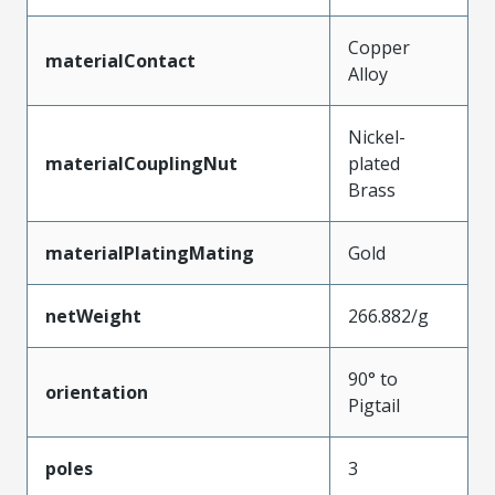
Copper
materialContact
Alloy
Nickel-
materialCouplingNut
plated
Brass
materialPlatingMating
Gold
netWeight
266.882/g
90° to
orientation
Pigtail
poles
3