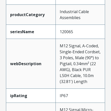
Industrial Cable
productCategory
Assemblies
seriesName
120065
M12 Signal, A-Coded,
Single-Ended Cordset,
3 Poles, Male (90°) to
webDescription
Pigtail, 0.34mm² (22
AWG), Black PUR
LS0H Cable, 10.0m
(32.81') Length
ipRating
IP67
M12 Signal,Micro-