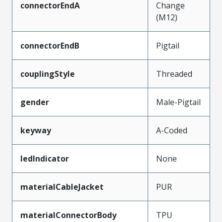
connectorEndA
Change
(M12)
connectorEndB
Pigtail
couplingStyle
Threaded
gender
Male-Pigtail
keyway
A-Coded
ledIndicator
None
materialCableJacket
PUR
materialConnectorBody
TPU