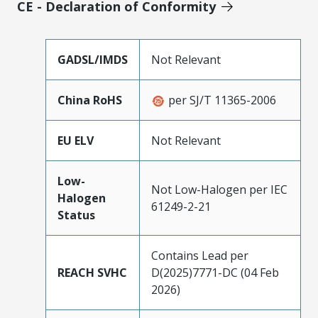
CE - Declaration of Conformity
GADSL/IMDS
Not Relevant
China RoHS
per SJ/T 11365-2006
EU ELV
Not Relevant
Low-
Not Low-Halogen per IEC
Halogen
61249-2-21
Status
Contains Lead per
REACH SVHC
D(2025)7771-DC (04 Feb
2026)