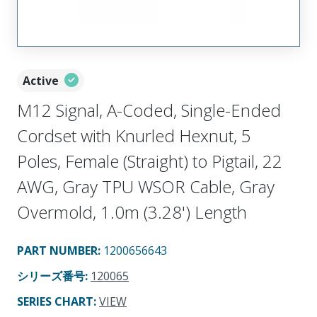
Active
M12 Signal, A-Coded, Single-Ended
Cordset with Knurled Hexnut, 5
Poles, Female (Straight) to Pigtail, 22
AWG, Gray TPU WSOR Cable, Gray
Overmold, 1.0m (3.28') Length
PART NUMBER
:
1200656643
シリーズ番号
:
120065
SERIES CHART
:
VIEW