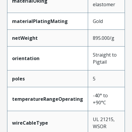
materialORing
elastomer
materialPlatingMating
Gold
netWeight
895.000/g
Straight to
orientation
Pigtail
poles
5
-40° to
temperatureRangeOperating
+90°C
UL 21215,
wireCableType
WSOR