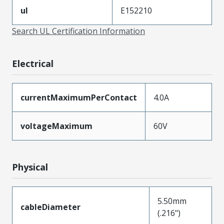
ul
E152210
Search UL Certification Information
Electrical
currentMaximumPerContact
4.0A
voltageMaximum
60V
Physical
5.50mm
cableDiameter
(.216")