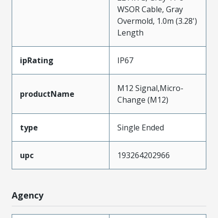
WSOR Cable, Gray
Overmold, 1.0m (3.28')
Length
ipRating
IP67
M12 Signal,Micro-
productName
Change (M12)
type
Single Ended
upc
193264202966
Agency