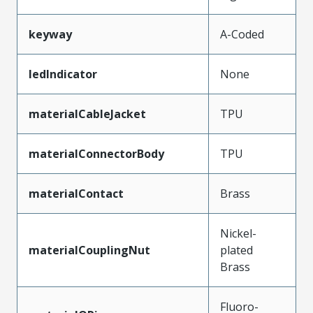
keyway
A-Coded
ledIndicator
None
materialCableJacket
TPU
materialConnectorBody
TPU
materialContact
Brass
Nickel-
materialCouplingNut
plated
Brass
Fluoro-