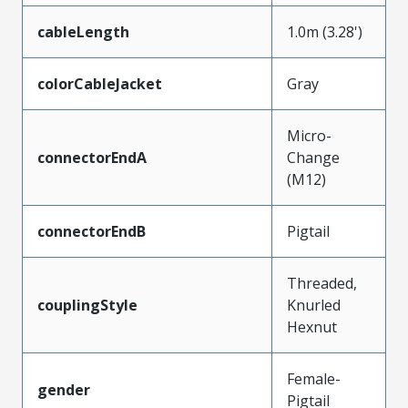
cableLength
1.0m (3.28')
colorCableJacket
Gray
Micro-
connectorEndA
Change
(M12)
connectorEndB
Pigtail
Threaded,
couplingStyle
Knurled
Hexnut
Female-
gender
Pigtail