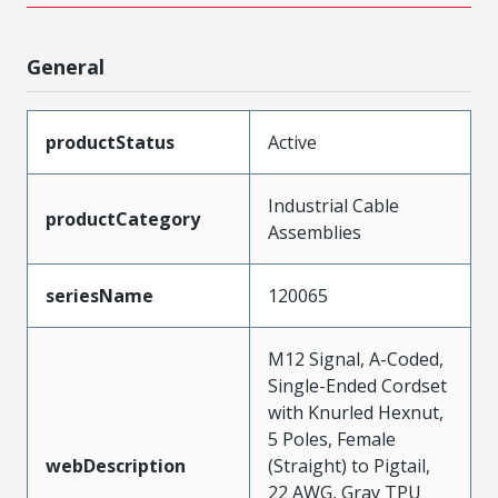
General
productStatus
Active
Industrial Cable
productCategory
Assemblies
seriesName
120065
M12 Signal, A-Coded,
Single-Ended Cordset
with Knurled Hexnut,
5 Poles, Female
webDescription
(Straight) to Pigtail,
22 AWG, Gray TPU