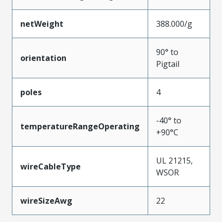
netWeight
388.000/g
90° to
orientation
Pigtail
poles
4
-40° to
temperatureRangeOperating
+90°C
UL 21215,
wireCableType
WSOR
wireSizeAwg
22