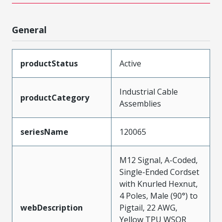
General
productStatus
Active
Industrial Cable
productCategory
Assemblies
seriesName
120065
M12 Signal, A-Coded,
Single-Ended Cordset
with Knurled Hexnut,
4 Poles, Male (90°) to
webDescription
Pigtail, 22 AWG,
Yellow TPU WSOR