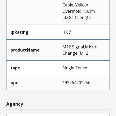
Cable, Yellow
Overmold, 10.0m
(32.81') Length
ipRating
IP67
M12 Signal,Micro-
productName
Change (M12)
type
Single Ended
upc
193264202256
Agency