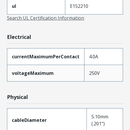
ul
E152210
Search UL Certification Information
Electrical
currentMaximumPerContact
4.0A
voltageMaximum
250V
Physical
5.10mm
cableDiameter
(.201")