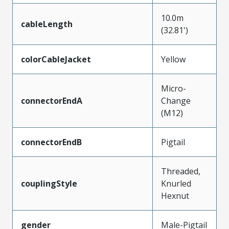
10.0m
cableLength
(32.81')
colorCableJacket
Yellow
Micro-
connectorEndA
Change
(M12)
connectorEndB
Pigtail
Threaded,
couplingStyle
Knurled
Hexnut
gender
Male-Pigtail