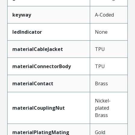
keyway
A-Coded
ledIndicator
None
materialCableJacket
TPU
materialConnectorBody
TPU
materialContact
Brass
Nickel-
materialCouplingNut
plated
Brass
materialPlatingMating
Gold