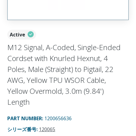
Active
M12 Signal, A-Coded, Single-Ended
Cordset with Knurled Hexnut, 4
Poles, Male (Straight) to Pigtail, 22
AWG, Yellow TPU WSOR Cable,
Yellow Overmold, 3.0m (9.84')
Length
PART NUMBER
:
1200656636
シリーズ番号
:
120065