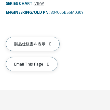
SERIES CHART
:
VIEW
ENGINEERING/OLD PN:
804006B55M030Y
製品仕様書を表示
Email This Page