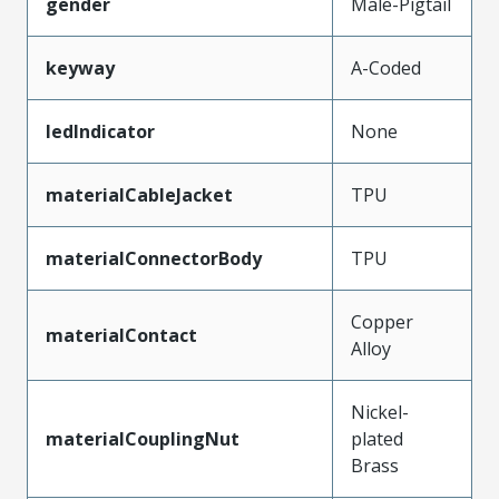
gender
Male-Pigtail
keyway
A-Coded
ledIndicator
None
materialCableJacket
TPU
materialConnectorBody
TPU
Copper
materialContact
Alloy
Nickel-
materialCouplingNut
plated
Brass