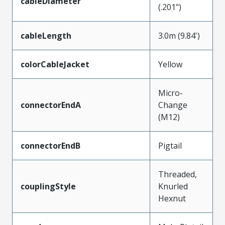
cableDiameter
(.201")
cableLength
3.0m (9.84')
colorCableJacket
Yellow
Micro-
connectorEndA
Change
(M12)
connectorEndB
Pigtail
Threaded,
couplingStyle
Knurled
Hexnut