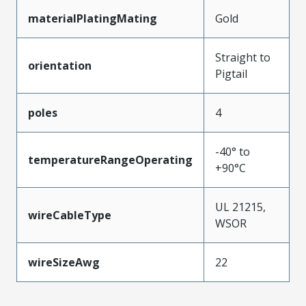
materialPlatingMating
Gold
Straight to
orientation
Pigtail
poles
4
-40° to
temperatureRangeOperating
+90°C
UL 21215,
wireCableType
WSOR
wireSizeAwg
22