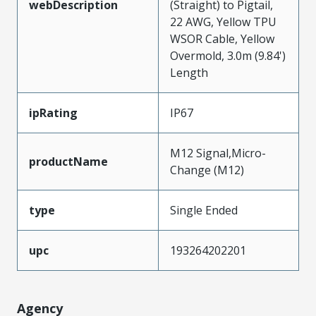
webDescription
(Straight) to Pigtail,
22 AWG, Yellow TPU
WSOR Cable, Yellow
Overmold, 3.0m (9.84')
Length
ipRating
IP67
M12 Signal,Micro-
productName
Change (M12)
type
Single Ended
upc
193264202201
Agency