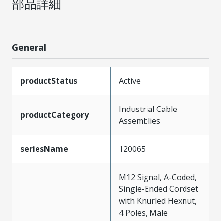
部品詳細
General
productStatus
Active
Industrial Cable
productCategory
Assemblies
seriesName
120065
M12 Signal, A-Coded,
Single-Ended Cordset
with Knurled Hexnut,
4 Poles, Male