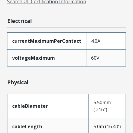
Search UL Certification Information
Electrical
currentMaximumPerContact
4.0A
voltageMaximum
60V
Physical
5.50mm
cableDiameter
(.216")
cableLength
5.0m (16.40')