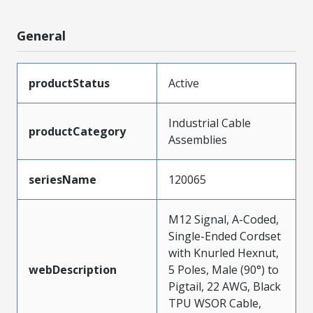
General
productStatus
Active
Industrial Cable
productCategory
Assemblies
seriesName
120065
M12 Signal, A-Coded,
Single-Ended Cordset
with Knurled Hexnut,
webDescription
5 Poles, Male (90°) to
Pigtail, 22 AWG, Black
TPU WSOR Cable,