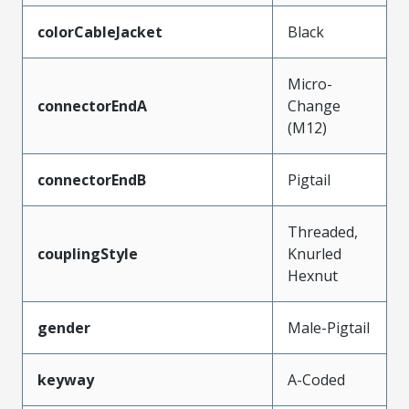
colorCableJacket
Black
Micro-
connectorEndA
Change
(M12)
connectorEndB
Pigtail
Threaded,
couplingStyle
Knurled
Hexnut
gender
Male-Pigtail
keyway
A-Coded