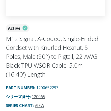
Active
M12 Signal, A-Coded, Single-Ended
Cordset with Knurled Hexnut, 5
Poles, Male (90°) to Pigtail, 22 AWG,
Black TPU WSOR Cable, 5.0m
(16.40') Length
PART NUMBER
:
1200652293
シリーズ番号
:
120065
SERIES CHART
:
VIEW