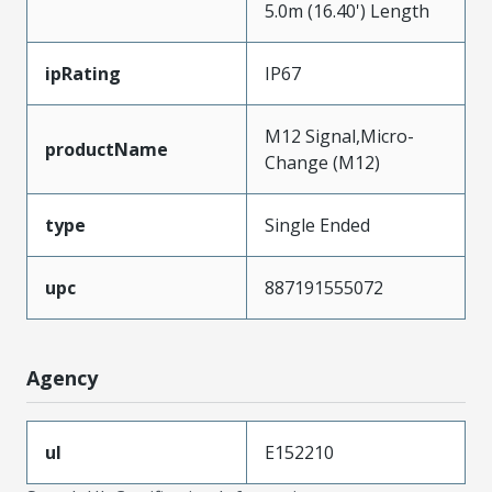
5.0m (16.40') Length
ipRating
IP67
M12 Signal,Micro-
productName
Change (M12)
type
Single Ended
upc
887191555072
Agency
ul
E152210