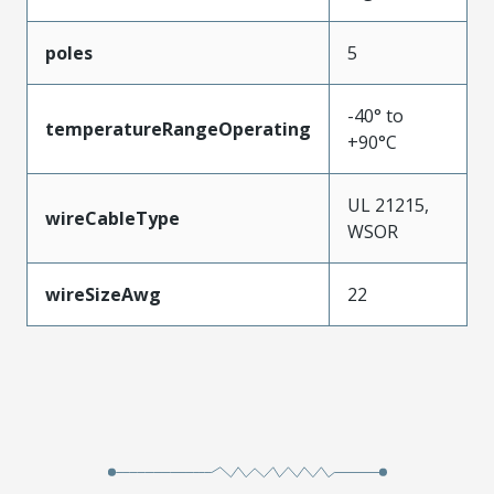
poles
5
-40° to
temperatureRangeOperating
+90°C
UL 21215,
wireCableType
WSOR
wireSizeAwg
22