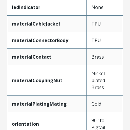
ledIndicator
None
materialCableJacket
TPU
materialConnectorBody
TPU
materialContact
Brass
Nickel-
materialCouplingNut
plated
Brass
materialPlatingMating
Gold
90° to
orientation
Pigtail