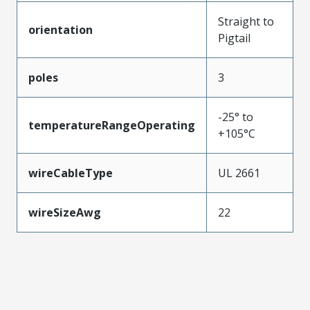
Straight to
orientation
Pigtail
poles
3
-25° to
temperatureRangeOperating
+105°C
wireCableType
UL 2661
wireSizeAwg
22