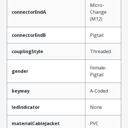
Micro-
connectorEndA
Change
(M12)
connectorEndB
Pigtail
couplingStyle
Threaded
Female-
gender
Pigtail
keyway
A-Coded
ledIndicator
None
materialCableJacket
PVC