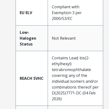
Compliant with
EU ELV
Exemption 3 per
2000/53/EC
Low-
Halogen
Not Relevant
Status
Contains Lead; bis(2-
ethylhexyl)
tetrabromophthalate
covering any of the
REACH SVHC
individual isomers and/or
combinations thereof per
D(2025)7771-DC (04 Feb
2026)