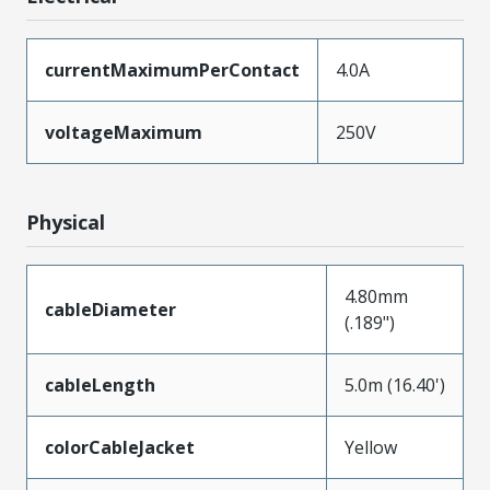
currentMaximumPerContact
4.0A
voltageMaximum
250V
Physical
4.80mm
cableDiameter
(.189")
cableLength
5.0m (16.40')
colorCableJacket
Yellow