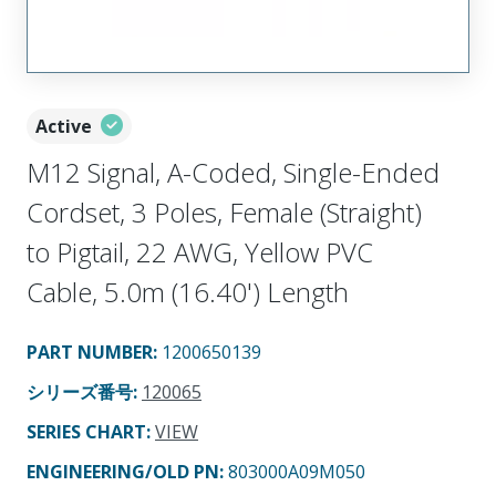
Active
M12 Signal, A-Coded, Single-Ended
Cordset, 3 Poles, Female (Straight)
to Pigtail, 22 AWG, Yellow PVC
Cable, 5.0m (16.40') Length
PART NUMBER
:
1200650139
シリーズ番号
:
120065
SERIES CHART
:
VIEW
ENGINEERING/OLD PN:
803000A09M050