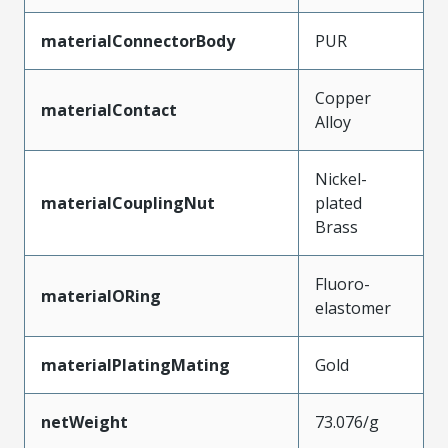
materialConnectorBody
PUR
Copper
materialContact
Alloy
Nickel-
materialCouplingNut
plated
Brass
Fluoro-
materialORing
elastomer
materialPlatingMating
Gold
netWeight
73.076/g