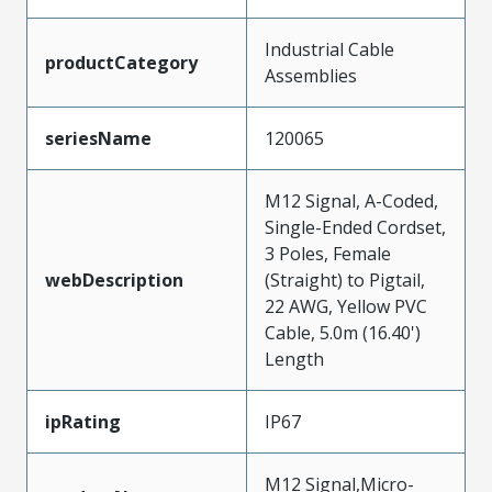
Industrial Cable
productCategory
Assemblies
seriesName
120065
M12 Signal, A-Coded,
Single-Ended Cordset,
3 Poles, Female
webDescription
(Straight) to Pigtail,
22 AWG, Yellow PVC
Cable, 5.0m (16.40')
Length
ipRating
IP67
M12 Signal,Micro-