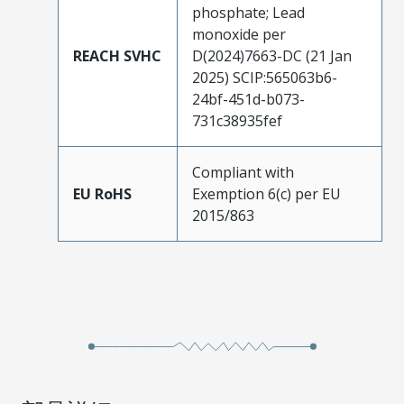
phosphate; Lead
monoxide per
REACH SVHC
D(2024)7663-DC (21 Jan
2025) SCIP:565063b6-
24bf-451d-b073-
731c38935fef
Compliant with
EU RoHS
Exemption 6(c) per EU
2015/863