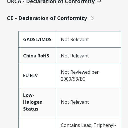
UKCA - Declaration of Conformity
CE - Declaration of Conformity
GADSL/IMDS
Not Relevant
China RoHS
Not Relevant
Not Reviewed per
EU ELV
2000/53/EC
Low-
Halogen
Not Relevant
Status
Contains Lead; Triphenyl-