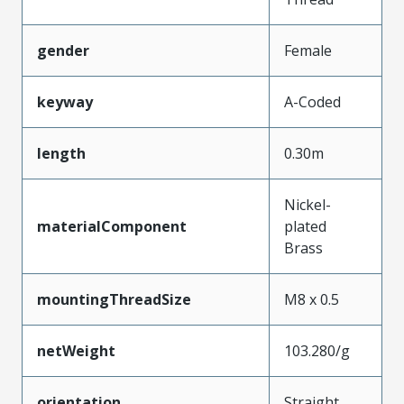
gender
Female
keyway
A-Coded
length
0.30m
Nickel-
materialComponent
plated
Brass
mountingThreadSize
M8 x 0.5
netWeight
103.280/g
orientation
Straight