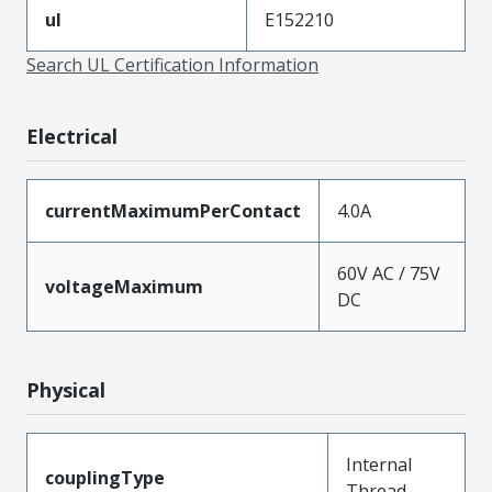
ul
E152210
Search UL Certification Information
Electrical
currentMaximumPerContact
4.0A
60V AC / 75V
voltageMaximum
DC
Physical
Internal
couplingType
Thread