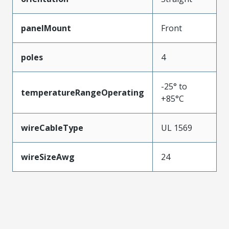
panelMount
Front
poles
4
-25° to
temperatureRangeOperating
+85°C
wireCableType
UL 1569
wireSizeAwg
24