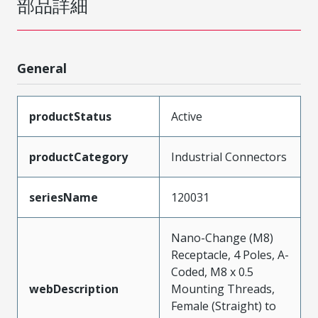
部品詳細
General
productStatus
Active
productCategory
Industrial Connectors
seriesName
120031
Nano-Change (M8)
Receptacle, 4 Poles, A-
Coded, M8 x 0.5
webDescription
Mounting Threads,
Female (Straight) to