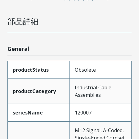
部品詳細
General
productStatus
Obsolete
Industrial Cable
productCategory
Assemblies
seriesName
120007
M12 Signal, A-Coded,
Single-Ended Cordset,