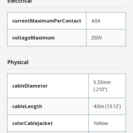
Electrical
currentMaximumPerContact
4.0A
voltageMaximum
250V
Physical
5.33mm
cableDiameter
(.210")
cableLength
4.0m (13.12')
colorCableJacket
Yellow