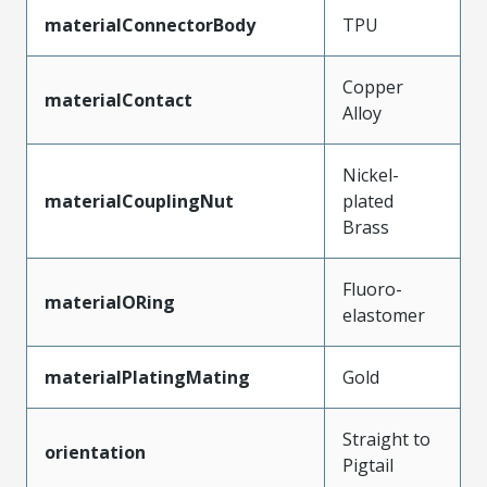
materialConnectorBody
TPU
Copper
materialContact
Alloy
Nickel-
materialCouplingNut
plated
Brass
Fluoro-
materialORing
elastomer
materialPlatingMating
Gold
Straight to
orientation
Pigtail