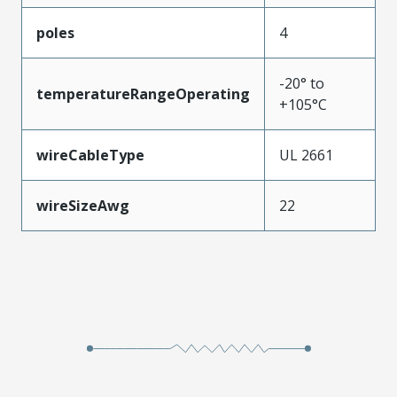
poles
4
-20° to
temperatureRangeOperating
+105°C
wireCableType
UL 2661
wireSizeAwg
22