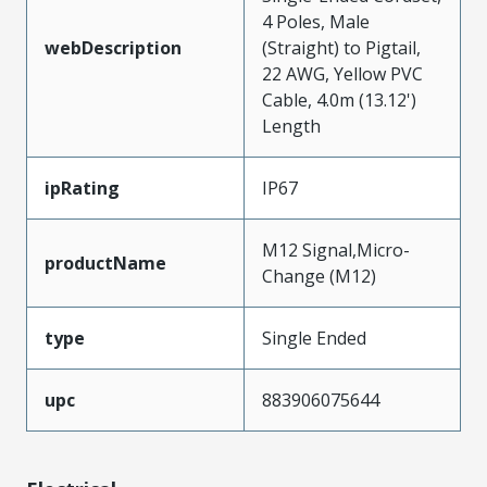
4 Poles, Male
webDescription
(Straight) to Pigtail,
22 AWG, Yellow PVC
Cable, 4.0m (13.12')
Length
ipRating
IP67
M12 Signal,Micro-
productName
Change (M12)
type
Single Ended
upc
883906075644