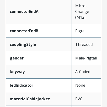
Micro-
connectorEndA
Change
(M12)
connectorEndB
Pigtail
couplingStyle
Threaded
gender
Male-Pigtail
keyway
A-Coded
ledIndicator
None
materialCableJacket
PVC