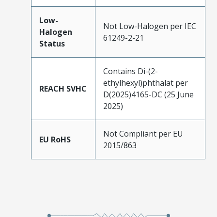
Low-
Not Low-Halogen per IEC
Halogen
61249-2-21
Status
Contains Di-(2-
ethylhexyl)phthalat per
REACH SVHC
D(2025)4165-DC (25 June
2025)
Not Compliant per EU
EU RoHS
2015/863