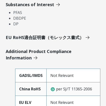
Substances of Interest
PFAS
DBDPE
DP
EU RoHS適合証明書（モレックス書式）
Additional Product Compliance
Information
GADSL/IMDS
Not Relevant
China RoHS
per SJ/T 11365-2006
EU ELV
Not Relevant