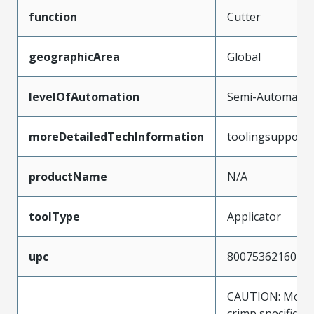
function
Cutter
geographicArea
Global
levelOfAutomation
Semi-Automatic
moreDetailedTechInformation
toolingsupport
productName
N/A
toolType
Applicator
upc
800753621602
CAUTION: Molex
crimp specificat