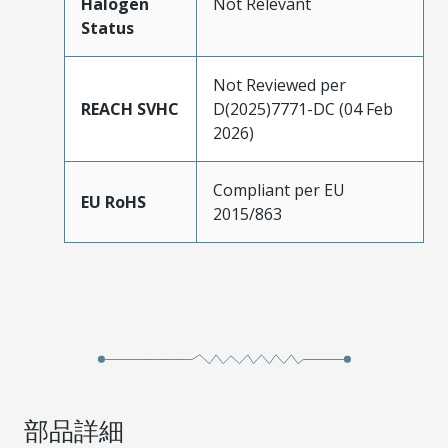
Halogen
Not Relevant
Status
Not Reviewed per
REACH SVHC
D(2025)7771-DC (04 Feb
2026)
Compliant per EU
EU RoHS
2015/863
部品詳細