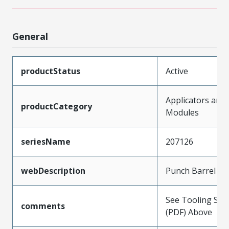
General
productStatus
Active
Applicators and
productCategory
Modules
seriesName
207126
webDescription
Punch Barrel Fo
See Tooling Spec
comments
(PDF) Above