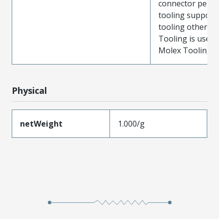
connector perf
tooling support
tooling other t
Tooling is used
Molex Tooling is
Physical
netWeight
1.000/g