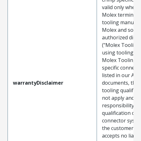
valid only when 
Molex terminals
tooling manufac
Molex and sold 
authorized distr
("Molex Tooling
using tooling ot
Molex Tooling w
specific connect
listed in our ATS
warrantyDisclaimer
documents, the
tooling qualifica
not apply and t
responsibility for
qualification of 
connector system
the customer. M
accepts no liabili