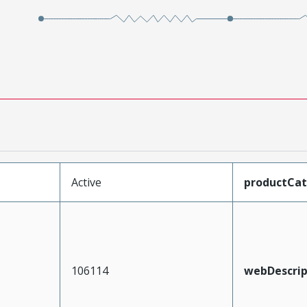
Active
productCa
106114
webDescrip