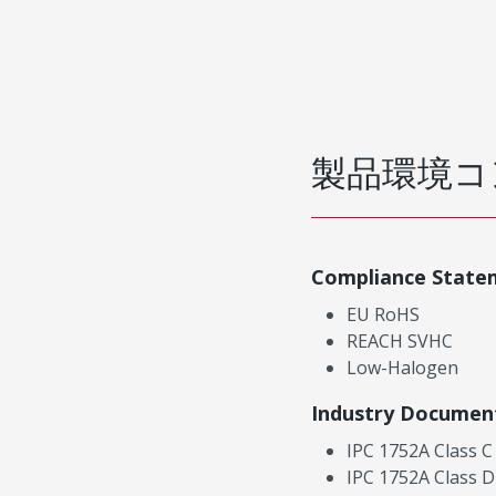
製品環境コ
Compliance State
EU RoHS
REACH SVHC
Low-Halogen
Industry Documen
IPC 1752A Class C
IPC 1752A Class D