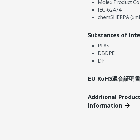
Molex Product Co
IEC-62474
chemSHERPA (xml
Substances of Int
PFAS
DBDPE
DP
EU RoHS適合証
Additional Produc
Information