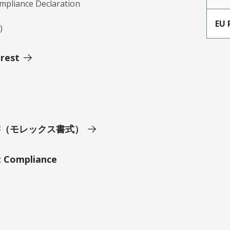
mpliance Declaration
EU 
)
erest
明書（モレックス書式）
t Compliance