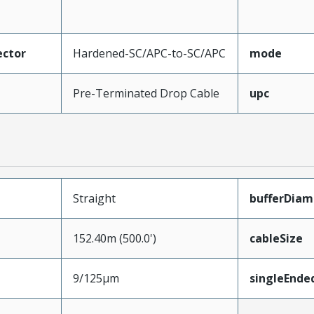
ctor
Hardened-SC/APC-to-SC/APC
mode
Pre-Terminated Drop Cable
upc
Straight
bufferDiam
152.40m (500.0')
cableSize
9/125µm
singleEnde