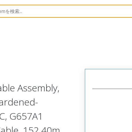
lies
106114
1063590307
able Assembly,
Hardened-
C, G657A1
Cable, 152.40m