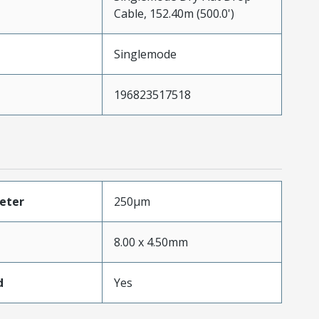
Cable, 152.40m (500.0')
Singlemode
196823517518
eter
250µm
8.00 x 4.50mm
d
Yes