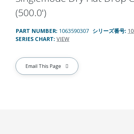
(500.0')
PART NUMBER
:
1063590307
シリーズ番号
:
10
SERIES CHART
:
VIEW
Email This Page