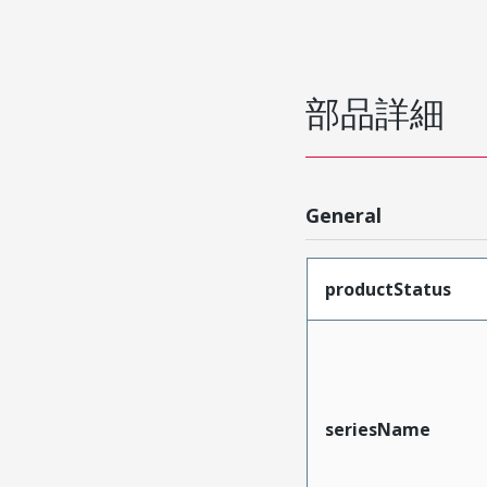
部品詳細
General
productStatus
seriesName