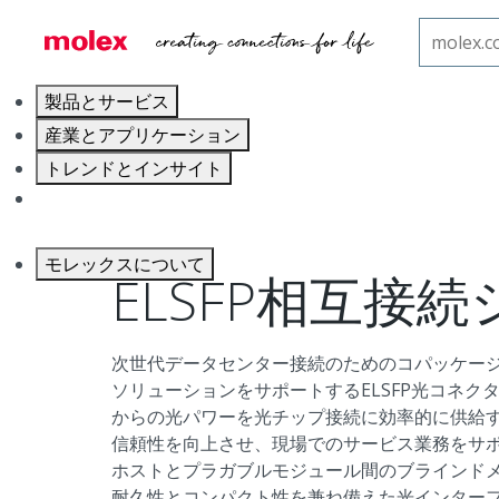
ホーム
光ソリューション
ELSFP相互接続システム
製品とサービス
産業とアプリケーション
トレンドとインサイト
キャリア
モレックスについて
ELSFP相互接
次世代データセンター接続のためのコパッケージ
ソリューションをサポートするELSFP光コネク
からの光パワーを光チップ接続に効率的に供給
信頼性を向上させ、現場でのサービス業務をサ
ホストとプラガブルモジュール間のブラインド
耐久性とコンパクト性を兼ね備えた光インター