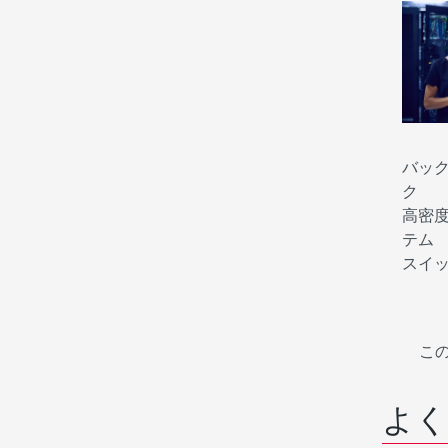
バッ
ク
高密
テム
スイ
こ
よく