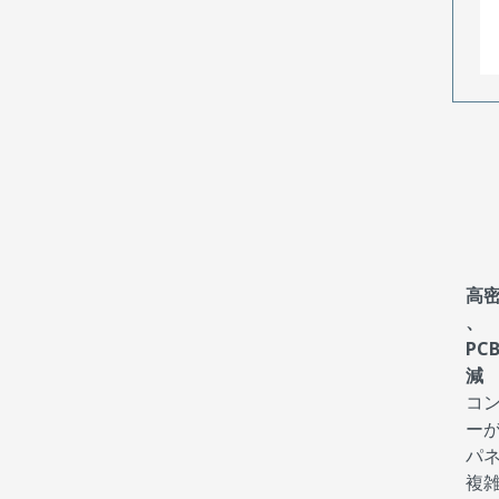
高密
、
PC
減
コ
ー
パ
複