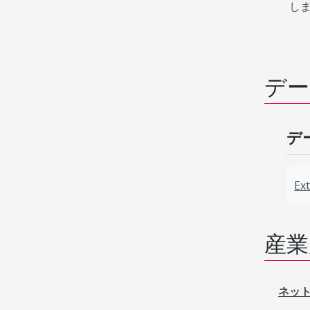
し
デー
デ
Ex
産業
ネッ