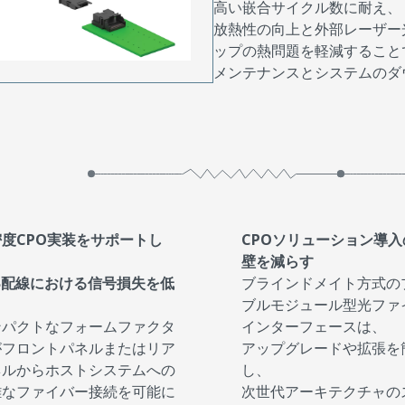
高い嵌合サイクル数に耐え、
放熱性の向上と外部レーザー
ップの熱問題を軽減すること
メンテナンスとシステムのダ
度CPO実装をサポートし
CPOソリューション導入
壁を減らす
B配線における信号損失を低
ブラインドメイト方式の
ブルモジュール型光ファ
ンパクトなフォームファクタ
インターフェースは、
がフロントパネルまたはリア
アップグレードや拡張を
ネルからホストシステムへの
し、
雑なファイバー接続を可能に
次世代アーキテクチャの