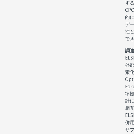
す
CP
的
デ
性
で
調
EL
外
素
Opt
Fo
準拠
計
相互
EL
併
サ