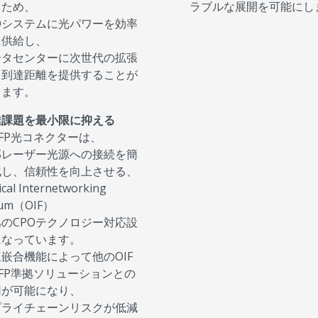
るため、
ラブルな展開を可能にし
Oシステムに光パワーを効率
に供給し、
ータセンターに次世代の拡張
と到達距離を提供することが
きます。
達課題を最小限に抑える
SFP光コネクターは、
部レーザー光源への接続を簡
化し、信頼性を向上させる、
ical Internetworking
rum（OIF）
のCPOテクノロジー対応設
になっています。
嵌合機能によって他のOIF
SFP準拠ソリューションとの
用が可能になり、
プライチェーンリスクが低減