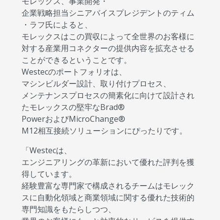
モレックス、事業開発・
企業戦略担当シニアバイスプレジデントのティム
・ラフ氏によると、
モレックスはこの買収によって全世界のお客様に
対する産業用コネクターの提供内容を拡充させる
ことができるということです。
Westecのポートフォリオは、
マシンビルダー設計、取り付けプロセス、
メンテナンスプロセスの簡素化に向けて設計され
たモレックスの堅牢なBrad®
PowerおよびMicroChange®
M12相互接続ソリューションにぴったりです。
「Westecは、
エンジニアリングの革新において優れた評判を獲
得しています。
経験豊富な専門家で構成されるチームはモレック
スに自動化領域と商業領域に関する優れた技術的
専門知識をもたらしつつ、