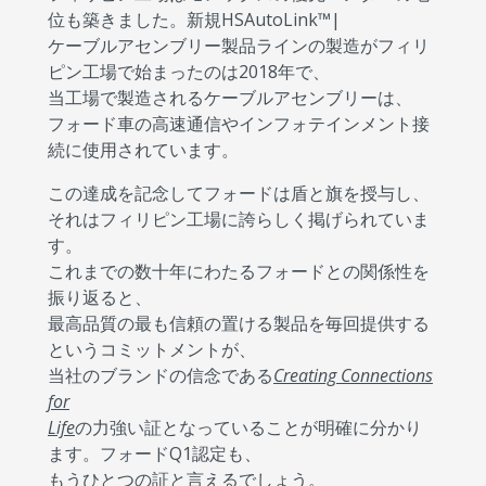
位も築きました。新規HSAutoLink™|
ケーブルアセンブリー製品ラインの製造がフィリ
ピン工場で始まったのは2018年で、
当工場で製造されるケーブルアセンブリーは、
フォード車の高速通信やインフォテインメント接
続に使用されています。
この達成を記念してフォードは盾と旗を授与し、
それはフィリピン工場に誇らしく掲げられていま
す。
これまでの数十年にわたるフォードとの関係性を
振り返ると、
最高品質の最も信頼の置ける製品を毎回提供する
というコミットメントが、
当社のブランドの信念である
Creating Connections
for
Life
の力強い証となっていることが明確に分かり
ます。フォードQ1認定も、
もうひとつの証と言えるでしょう。